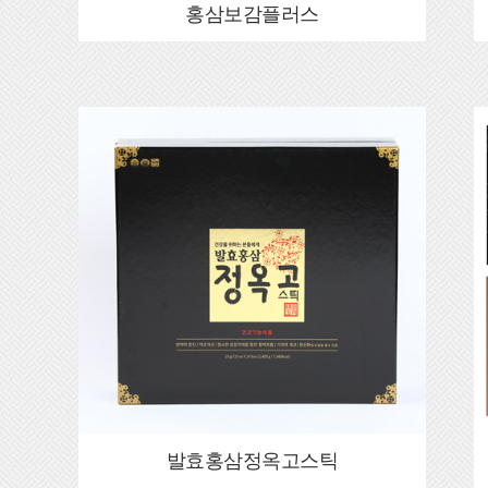
홍삼보감플러스
발효홍삼정옥고스틱