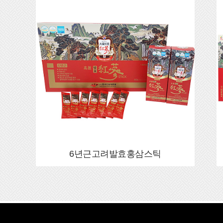
6년근고려발효홍삼스틱