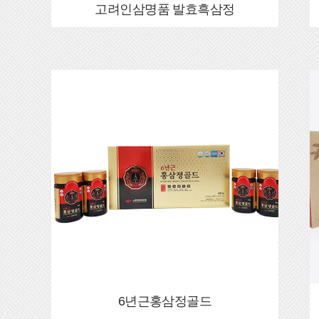
고려인삼명품 발효흑삼정
6년근홍삼정골드