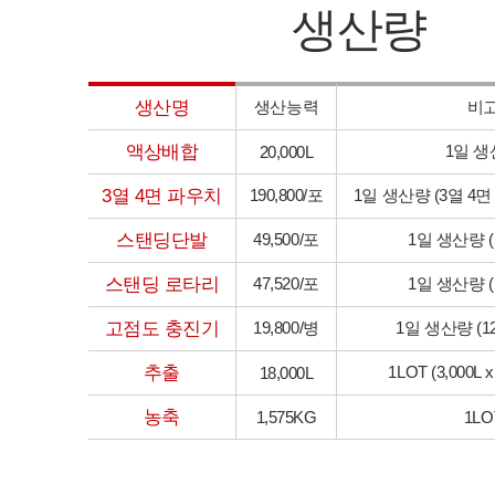
생산량
생산명
생산능력
비
액상배합
1일 
20,000L
3열 4면 파우치
190,800/포
1일 생산량 (3열 4면
스탠딩단발
49,500/포
1일 생산량 (
스탠딩 로타리
47,520/포
1일 생산량 (
고점도 충진기
19,800/병
1일 생산량 (120
추출
1LOT (3,000L
18,000L
농축
1,575KG
1LO